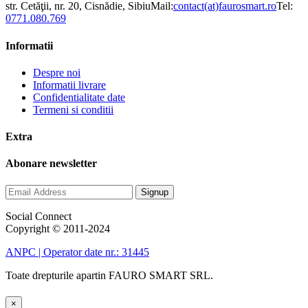
str. Cetăţii, nr. 20, Cisnădie, Sibiu
Mail:
contact(at)faurosmart.ro
Tel:
0771.080.769
Informatii
Despre noi
Informatii livrare
Confidentialitate date
Termeni si conditii
Extra
Abonare newsletter
Social Connect
Copyright © 2011-2024
ANPC | Operator date nr.: 31445
Toate drepturile apartin FAURO SMART SRL.
×