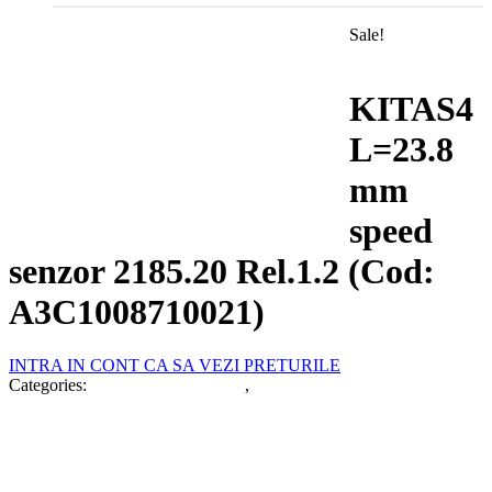
Sale!
KITAS4
L=23.8
mm
speed
senzor 2185.20 Rel.1.2 (Cod:
A3C1008710021)
INTRA IN CONT CA SA VEZI PRETURILE
Categories:
Impulsoare Kitas 4.0
,
Oferte Speciale %