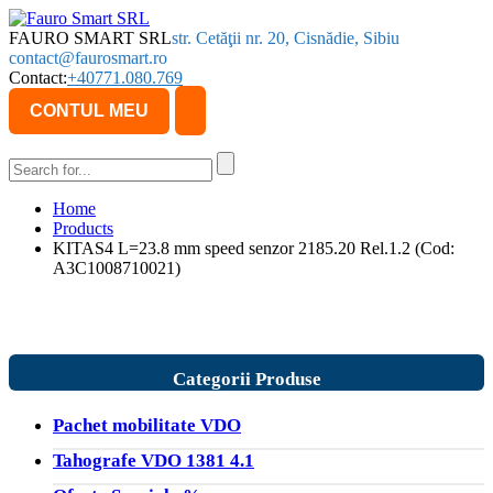
FAURO SMART SRL
str. Cetăţii nr. 20, Cisnădie, Sibiu
contact@faurosmart.ro
Contact:
+40771.080.769
CONTUL MEU
Home
Products
KITAS4 L=23.8 mm speed senzor 2185.20 Rel.1.2 (Cod:
A3C1008710021)
Categorii Produse
Pachet mobilitate VDO
Tahografe VDO 1381 4.1