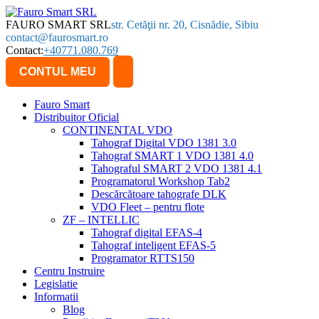
FAURO SMART SRL
str. Cetăţii nr. 20, Cisnădie, Sibiu
contact@faurosmart.ro
Contact:
+40771.080.769
CONTUL MEU
Fauro Smart
Distribuitor Oficial
CONTINENTAL VDO
Tahograf Digital VDO 1381 3.0
Tahograf SMART 1 VDO 1381 4.0
Tahograful SMART 2 VDO 1381 4.1
Programatorul Workshop Tab2
Descărcătoare tahografe DLK
VDO Fleet – pentru flote
ZF – INTELLIC
Tahograf digital EFAS-4
Tahograf inteligent EFAS-5
Programator RTTS150
Centru Instruire
Legislatie
Informatii
Blog