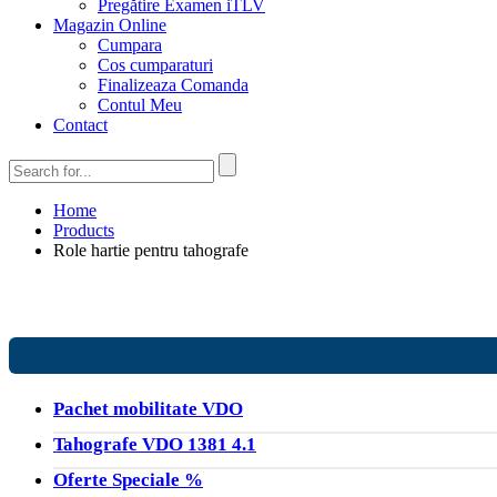
Pregătire Examen iTLV
Magazin Online
Cumpara
Cos cumparaturi
Finalizeaza Comanda
Contul Meu
Contact
Home
Products
Role hartie pentru tahografe
Pachet mobilitate VDO
Tahografe VDO 1381 4.1
Oferte Speciale %