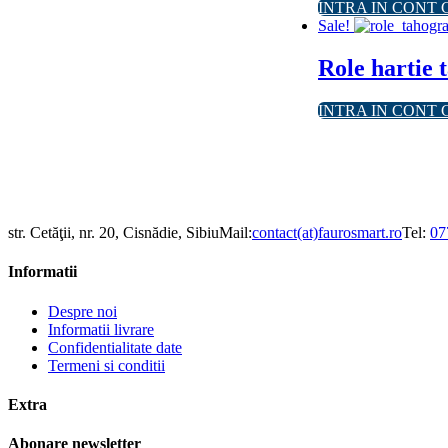
INTRA IN CONT 
Sale!
Role hartie 
INTRA IN CONT 
str. Cetăţii, nr. 20, Cisnădie, Sibiu
Mail:
contact(at)faurosmart.ro
Tel:
07
Informatii
Despre noi
Informatii livrare
Confidentialitate date
Termeni si conditii
Extra
Abonare newsletter