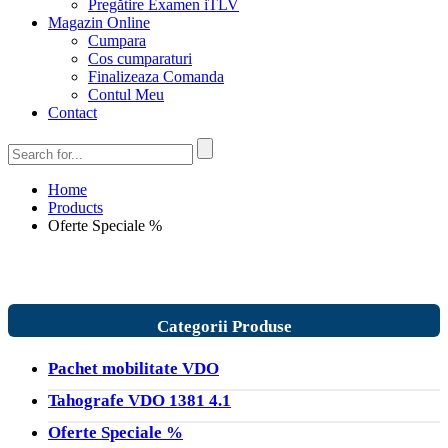
Pregătire Examen iTLV
Magazin Online
Cumpara
Cos cumparaturi
Finalizeaza Comanda
Contul Meu
Contact
Home
Products
Oferte Speciale %
Categorii Produse
Pachet mobilitate VDO
Tahografe VDO 1381 4.1
Oferte Speciale %