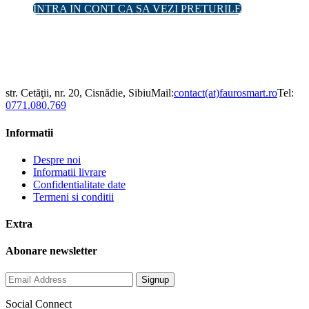
INTRA IN CONT CA SA VEZI PRETURILE
str. Cetăţii, nr. 20, Cisnădie, Sibiu
Mail:
contact(at)faurosmart.ro
Tel:
0771.080.769
Informatii
Despre noi
Informatii livrare
Confidentialitate date
Termeni si conditii
Extra
Abonare newsletter
Social Connect