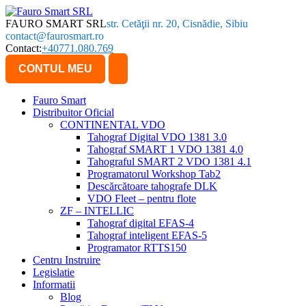
FAURO SMART SRL
str. Cetăţii nr. 20, Cisnădie, Sibiu
contact@faurosmart.ro
Contact:
+40771.080.769
CONTUL MEU
Fauro Smart
Distribuitor Oficial
CONTINENTAL VDO
Tahograf Digital VDO 1381 3.0
Tahograf SMART 1 VDO 1381 4.0
Tahograful SMART 2 VDO 1381 4.1
Programatorul Workshop Tab2
Descărcătoare tahografe DLK
VDO Fleet – pentru flote
ZF – INTELLIC
Tahograf digital EFAS-4
Tahograf inteligent EFAS-5
Programator RTTS150
Centru Instruire
Legislatie
Informatii
Blog