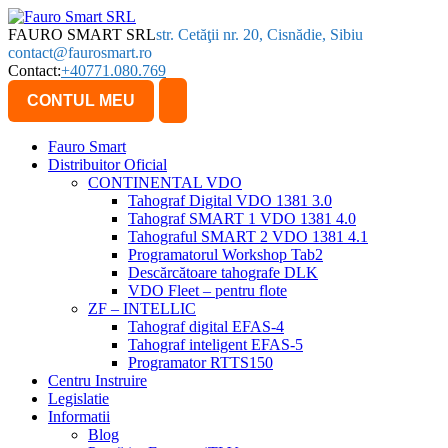
FAURO SMART SRL
str. Cetăţii nr. 20, Cisnădie, Sibiu
contact@faurosmart.ro
Contact:
+40771.080.769
CONTUL MEU
Fauro Smart
Distribuitor Oficial
CONTINENTAL VDO
Tahograf Digital VDO 1381 3.0
Tahograf SMART 1 VDO 1381 4.0
Tahograful SMART 2 VDO 1381 4.1
Programatorul Workshop Tab2
Descărcătoare tahografe DLK
VDO Fleet – pentru flote
ZF – INTELLIC
Tahograf digital EFAS-4
Tahograf inteligent EFAS-5
Programator RTTS150
Centru Instruire
Legislatie
Informatii
Blog